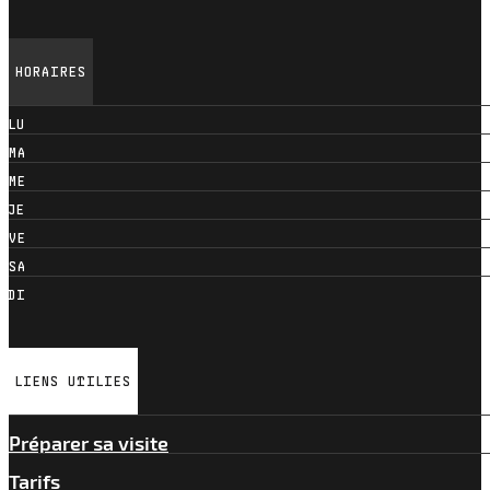
HORAIRES
LUNDI
MARDI
MERCREDI
JEUDI
VENDREDI
SAMEDI
DIMANCHE
LIENS UTILIES
Préparer sa visite
Tarifs