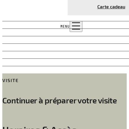
Carte cadeau
HORAIRES
LUNDI
MENU
MARDI
MERCREDI
JEUDI
VENDREDI
SAMEDI
DIMANCHE
VISITE
Continuer à préparer votre visite