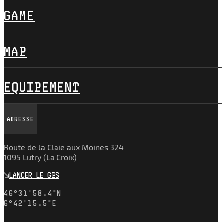
GAME
MAP
EQUIPEMENT
ADRESSE
Route de la Claie aux Moines 324
1095 Lutry (La Croix)
LANCER LE GPS
4
6
°
3
1
'
5
8
.
4
"
N
6
°
4
2
'
1
5
.
5
"
E