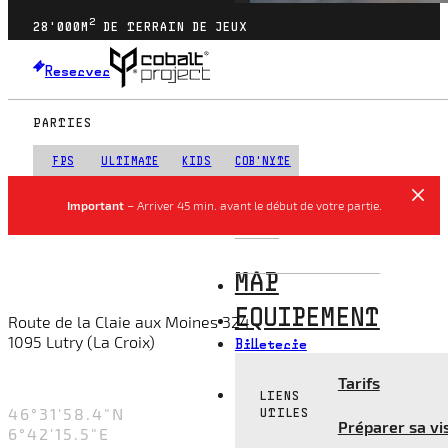
2
28'000M
DE TERRAIN DE JEUX
Reserver
PARTIES
FPS
ULTIMATE
KIDS
COB'NYTE
Important
– Arriver 45 min. avant le début de votre partie.
ADRESSE
MAP
EQUIPEMENT
Route de la Claie aux Moines 324
1095 Lutry (La Croix)
Billeterie
LANCER LE GPS
Tarifs
LIENS
UTILES
4
6
°
3
1
'
5
8
.
4
"
N
Préparer sa vis
6
°
4
2
'
1
5
.
5
"
E