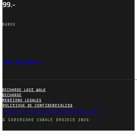
99.-
DUREE
Voir les tarifs
DECHARGE LAST WALK
DECHARGE
MENTIONS LEGALES
POLITIQUE DE CONFIDENTIALITÉ
DESIGN ET DEVELOPPEMENT PAR DIGITALERA
© COPYRIGHT COBALT PROJECT 2026