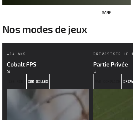
GAME
Nos modes de jeux
+14 ANS
PRIVATISER LE 
Cobalt FPS
Partie Privée
120 MIN.
300 BILLES
MAP COMPLÈTE
PRIV