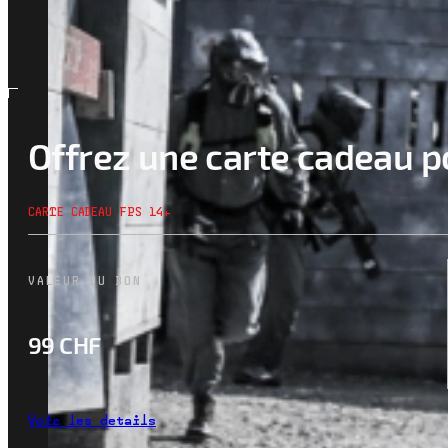
Offrez une carte cadeau p
CARTE CADEAU FPS 14+
VALEUR DU BON
99 CHF
Voir les details